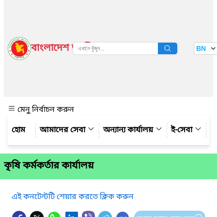
বাংলাদেশ জাতীয় তথ্য বাতায়ন
BN
দেখুন
মেনু নির্বাচন করুন
আমাদের সেবা
অন্যান্য কার্যালয়
ই-সেবা
গ্
কৃষি কর্মকর্তার কার্যালয়
এই কনটেন্টটি শেয়ার করতে ক্লিক করুন