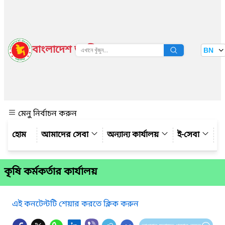
বাংলাদেশ জাতীয় তথ্য বাতায়ন
BN
দেখুন
মেনু নির্বাচন করুন
আমাদের সেবা
অন্যান্য কার্যালয়
ই-সেবা
গ্
কৃষি কর্মকর্তার কার্যালয়
এই কনটেন্টটি শেয়ার করতে ক্লিক করুন