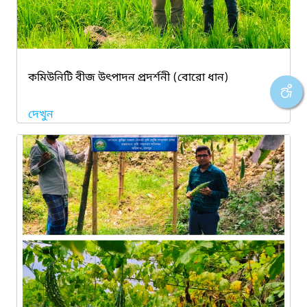
কমিউনিটি বীজ উৎপাদন প্রদর্শনী (বোরো ধান)
দেখুন