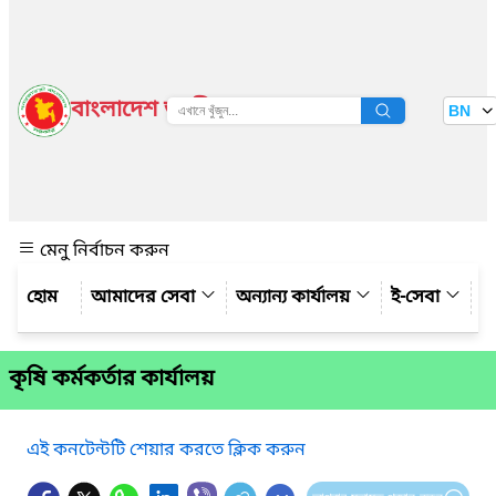
বাংলাদেশ জাতীয় তথ্য বাতায়ন
BN
দেখুন
মেনু নির্বাচন করুন
আমাদের সেবা
অন্যান্য কার্যালয়
ই-সেবা
গ্
কৃষি কর্মকর্তার কার্যালয়
এই কনটেন্টটি শেয়ার করতে ক্লিক করুন