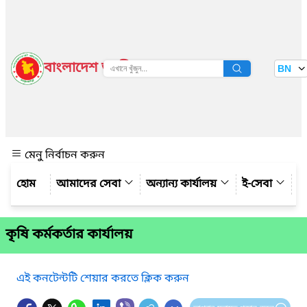
বাংলাদেশ জাতীয় তথ্য বাতায়ন
BN
দেখুন
মেনু নির্বাচন করুন
আমাদের সেবা
অন্যান্য কার্যালয়
ই-সেবা
গ্
কৃষি কর্মকর্তার কার্যালয়
এই কনটেন্টটি শেয়ার করতে ক্লিক করুন