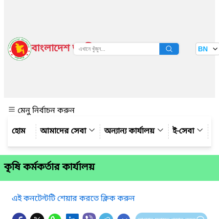
বাংলাদেশ জাতীয় তথ্য বাতায়ন
BN
দেখুন
মেনু নির্বাচন করুন
আমাদের সেবা
অন্যান্য কার্যালয়
ই-সেবা
গ্
কৃষি কর্মকর্তার কার্যালয়
এই কনটেন্টটি শেয়ার করতে ক্লিক করুন